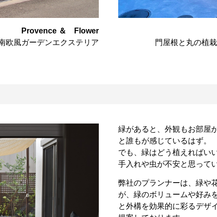
Provence ＆ Flower
南欧風ガーデンエクステリア
門屋根と丸の植栽
緑があると、外観もお部屋
と誰もが感じているはず。
でも、緑はどう植えればい
手入れや虫が不安と思って
弊社のプランナーは、緑や
が、緑のボリュームや好み
と外構を効果的に彩るデザ