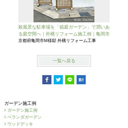
殺風景な駐車場を「箱庭ガーデン」で潤いあ
三世帯が
る庭空間へ｜外構リフォーム施工例｜亀岡市
ダンの美
京都府亀岡市M様邸 外構リフォーム工事
兵庫県伊
一覧へ戻る
ガーデン施工例
ガーデン施工例
ベランダガーデン
ウッドデッキ