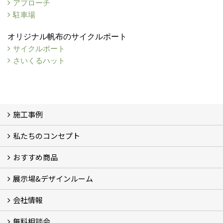
アプローチ
駐車場
オリジナル帆布のサイクルポート
サイクルポート
さいくるハット
施工事例
私たちのコンセプト
施工事例
お客様の声 (46)
おすすめ商品
コンセプト
完成までの流れ
お庭のメンテナンスについて
展示場&デザインルーム
オリジナル帆布のサイクルポート
NEW スマートサイクルポート
おしゃれな物置 (8)
門扉 (6)
ウッドフェンス (16)
アイアンの商品 (6)
ガーデニング雑貨 (3)
ガーデン書&ガーデンアート
こだわりのオリジナル商品 一覧
おすすめの植物 (29)
箱庭ガーデン
ポット苗
会社情報
展示場&デザインルーム
無料相談会
会社概要
スタッフ紹介 (11)
ブログ
コラム
アクセス
求人募集