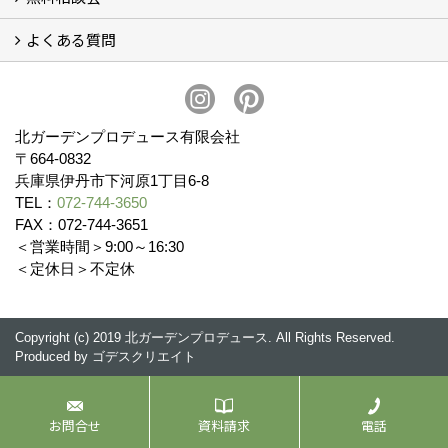
よくある質問
無料相談会
お見積りについて (2)
予算について (2)
お支払いについて
アフターサービス・アフターメンテナンスについて (3)
お手入れについて
植栽について (4)
北ガーデンプロデュース有限会社
〒664-0832
兵庫県伊丹市下河原1丁目6-8
TEL：
072-744-3650
FAX：072-744-3651
＜営業時間＞9:00～16:30
＜定休日＞不定休
Copyright (c) 2019 北ガーデンプロデュース. All Rights Reserved.
Produced by
ゴデスクリエイト
お問合せ
資料請求
電話