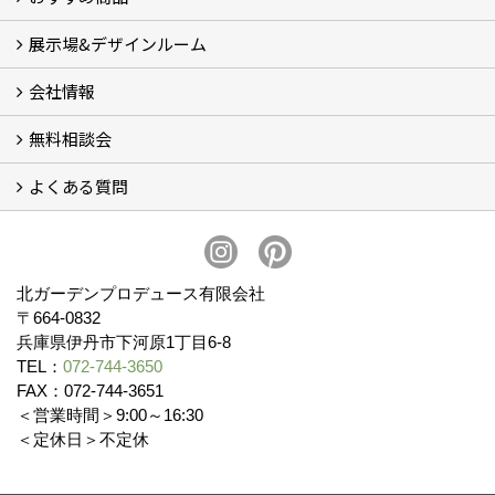
展示場&デザインルーム
オリジナル帆布のサイクルポート
NEW スマートサイクルポート
おしゃれな物置 (8)
門扉 (6)
ウッドフェンス (16)
アイアンの商品 (6)
ガーデニング雑貨 (3)
ガーデン書&ガーデンアート
こだわりのオリジナル商品 一覧
おすすめの植物 (29)
箱庭ガーデン
ポット苗
会社情報
展示場&デザインルーム
無料相談会
会社概要
スタッフ紹介 (11)
ブログ
コラム
アクセス
求人募集
よくある質問
無料相談会
お見積りについて (2)
予算について (2)
お支払いについて
アフターサービス・アフターメンテナンスについて (3)
お手入れについて
植栽について (4)
北ガーデンプロデュース有限会社
〒664-0832
兵庫県伊丹市下河原1丁目6-8
TEL：
072-744-3650
FAX：072-744-3651
＜営業時間＞9:00～16:30
＜定休日＞不定休