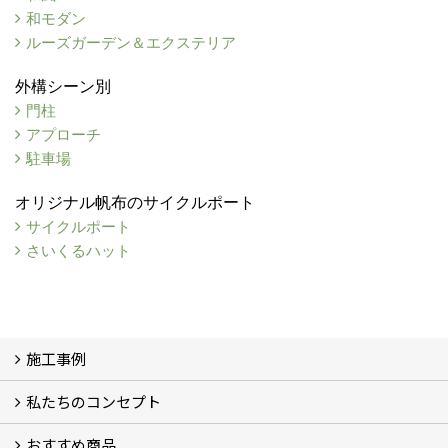
和モダン
ルーズガーデン＆エクステリア
外構シーン別
門柱
アプローチ
駐車場
オリジナル帆布のサイクルポート
サイクルポート
さいくるハット
施工事例
私たちのコンセプト
施工事例
お客様の声 (46)
おすすめ商品
コンセプト
完成までの流れ
お庭のメンテナンスについて