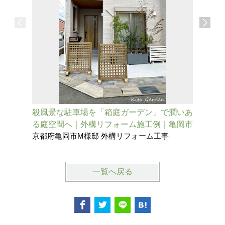
殺風景な駐車場を「箱庭ガーデン」で潤いあ
三世帯が
る庭空間へ｜外構リフォーム施工例｜亀岡市
ダンの美
京都府亀岡市M様邸 外構リフォーム工事
兵庫県伊
一覧へ戻る