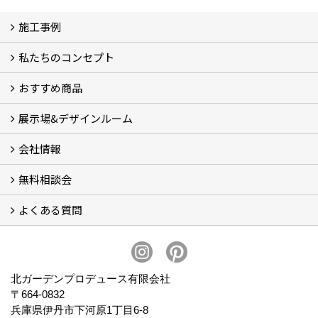
施工事例
私たちのコンセプト
施工事例
お客様の声 (46)
おすすめ商品
コンセプト
完成までの流れ
お庭のメンテナンスについて
展示場&デザインルーム
オリジナル帆布のサイクルポート
NEW スマートサイクルポート
おしゃれな物置 (8)
門扉 (6)
ウッドフェンス (16)
アイアンの商品 (6)
ガーデニング雑貨 (3)
ガーデン書&ガーデンアート
こだわりのオリジナル商品 一覧
おすすめの植物 (29)
箱庭ガーデン
ポット苗
会社情報
展示場&デザインルーム
無料相談会
会社概要
スタッフ紹介 (11)
ブログ
コラム
アクセス
求人募集
よくある質問
無料相談会
お見積りについて (2)
予算について (2)
お支払いについて
アフターサービス・アフターメンテナンスについて (3)
お手入れについて
植栽について (4)
北ガーデンプロデュース有限会社
〒664-0832
兵庫県伊丹市下河原1丁目6-8