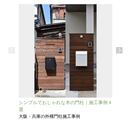
シンプルでおしゃれな木の門柱｜施工事例４
既存の擁
選
柱
大阪・兵庫の外構門柱施工事例
大阪府池