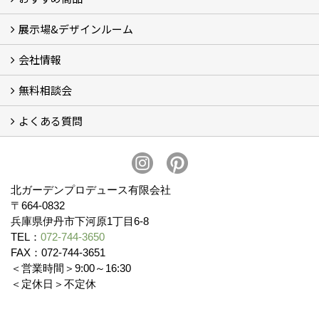
展示場&デザインルーム
オリジナル帆布のサイクルポート
NEW スマートサイクルポート
おしゃれな物置 (8)
門扉 (6)
ウッドフェンス (16)
アイアンの商品 (6)
ガーデニング雑貨 (3)
ガーデン書&ガーデンアート
こだわりのオリジナル商品 一覧
おすすめの植物 (29)
箱庭ガーデン
ポット苗
会社情報
展示場&デザインルーム
無料相談会
会社概要
スタッフ紹介 (11)
ブログ
コラム
アクセス
求人募集
よくある質問
無料相談会
お見積りについて (2)
予算について (2)
お支払いについて
アフターサービス・アフターメンテナンスについて (3)
お手入れについて
植栽について (4)
北ガーデンプロデュース有限会社
〒664-0832
兵庫県伊丹市下河原1丁目6-8
TEL：
072-744-3650
FAX：072-744-3651
＜営業時間＞9:00～16:30
＜定休日＞不定休