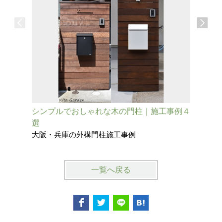
シンプルでおしゃれな木の門柱｜施工事例４
既存の擁
選
柱
大阪・兵庫の外構門柱施工事例
大阪府池
一覧へ戻る