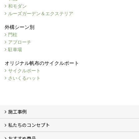
和モダン
ルーズガーデン＆エクステリア
外構シーン別
門柱
アプローチ
駐車場
オリジナル帆布のサイクルポート
サイクルポート
さいくるハット
施工事例
私たちのコンセプト
施工事例
お客様の声 (46)
おすすめ商品
コンセプト
完成までの流れ
お庭のメンテナンスについて