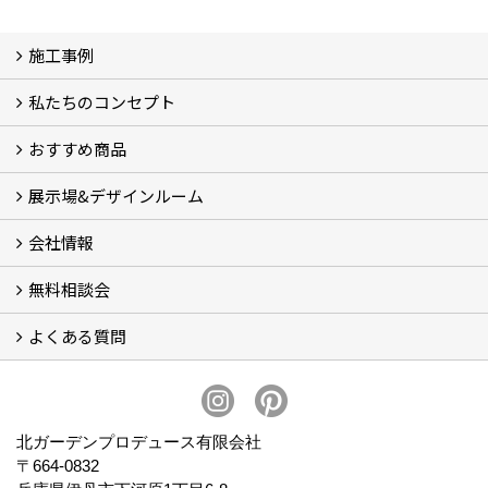
施工事例
私たちのコンセプト
施工事例
お客様の声 (46)
おすすめ商品
コンセプト
完成までの流れ
お庭のメンテナンスについて
展示場&デザインルーム
オリジナル帆布のサイクルポート
NEW スマートサイクルポート
おしゃれな物置 (8)
門扉 (6)
ウッドフェンス (16)
アイアンの商品 (6)
ガーデニング雑貨 (3)
ガーデン書&ガーデンアート
こだわりのオリジナル商品 一覧
おすすめの植物 (29)
箱庭ガーデン
ポット苗
会社情報
展示場&デザインルーム
無料相談会
会社概要
スタッフ紹介 (11)
ブログ
コラム
アクセス
求人募集
よくある質問
無料相談会
お見積りについて (2)
予算について (2)
お支払いについて
アフターサービス・アフターメンテナンスについて (3)
お手入れについて
植栽について (4)
北ガーデンプロデュース有限会社
〒664-0832