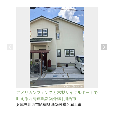
アメリカンフェンスと木製サイクルポートで
旗竿地を
叶える西海岸風新築外構 | 川西市
外観が映
兵庫県川西市M様邸 新築外構と庭工事
兵庫県伊