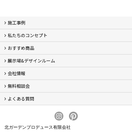
施工事例
私たちのコンセプト
施工事例
お客様の声 (46)
おすすめ商品
コンセプト
完成までの流れ
お庭のメンテナンスについて
展示場&デザインルーム
オリジナル帆布のサイクルポート
NEW スマートサイクルポート
おしゃれな物置 (8)
門扉 (6)
ウッドフェンス (16)
アイアンの商品 (6)
ガーデニング雑貨 (3)
ガーデン書&ガーデンアート
こだわりのオリジナル商品 一覧
おすすめの植物 (29)
箱庭ガーデン
ポット苗
会社情報
展示場&デザインルーム
無料相談会
会社概要
スタッフ紹介 (11)
ブログ
コラム
アクセス
求人募集
よくある質問
無料相談会
お見積りについて (2)
予算について (2)
お支払いについて
アフターサービス・アフターメンテナンスについて (3)
お手入れについて
植栽について (4)
北ガーデンプロデュース有限会社