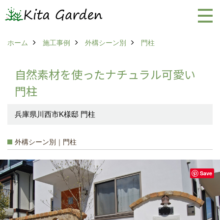
ホーム
施工事例
外構シーン別
門柱
自然素材を使ったナチュラル可愛い
門柱
兵庫県川西市K様邸 門柱
外構シーン別｜門柱
Save