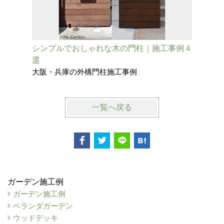
シンプルでおしゃれな木の門柱｜施工事例４
既存の擁
選
柱
大阪・兵庫の外構門柱施工事例
大阪府池
一覧へ戻る
ガーデン施工例
ガーデン施工例
ベランダガーデン
ウッドデッキ