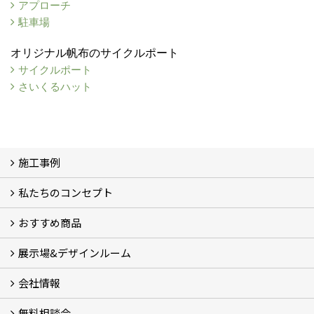
アプローチ
駐車場
オリジナル帆布のサイクルポート
サイクルポート
さいくるハット
施工事例
私たちのコンセプト
施工事例
お客様の声 (46)
おすすめ商品
コンセプト
完成までの流れ
お庭のメンテナンスについて
展示場&デザインルーム
オリジナル帆布のサイクルポート
NEW スマートサイクルポート
おしゃれな物置 (8)
門扉 (6)
ウッドフェンス (16)
アイアンの商品 (6)
ガーデニング雑貨 (3)
ガーデン書&ガーデンアート
こだわりのオリジナル商品 一覧
おすすめの植物 (29)
箱庭ガーデン
ポット苗
会社情報
展示場&デザインルーム
無料相談会
会社概要
スタッフ紹介 (11)
ブログ
コラム
アクセス
求人募集