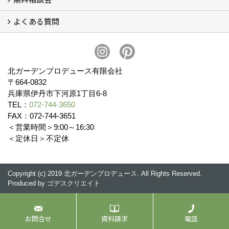
よくある質問
無料相談会
お見積りについて (2)
予算について (2)
お支払いについて
アフターサービス・アフターメンテナンスについて (3)
お手入れについて
植栽について (4)
北ガーデンプロデュース有限会社
〒664-0832
兵庫県伊丹市下河原1丁目6-8
TEL：
072-744-3650
FAX：072-744-3651
＜営業時間＞9:00～16:30
＜定休日＞不定休
Copyright (c) 2019 北ガーデンプロデュース. All Rights Reserved.
Produced by
ゴデスクリエイト
お問合せ
資料請求
電話