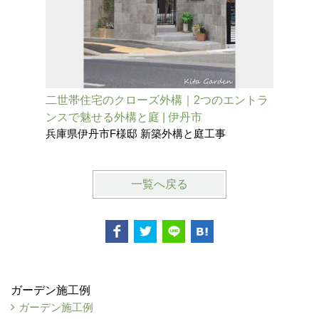
二世帯住宅のクローズ外構｜2つのエントラ
品格をま
ンスで魅せる外構と庭 | 伊丹市
崎市
兵庫県伊丹市F様邸 新築外構と庭工事
兵庫県尼
一覧へ戻る
ガーデン施工例
ガーデン施工例