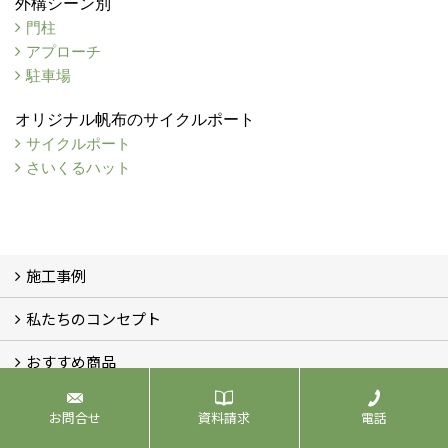
外構シーン別
門柱
アプローチ
駐車場
オリジナル帆布のサイクルポート
サイクルポート
さいくるハット
施工事例
私たちのコンセプト
施工事例
お客様の声 (46)
おすすめ商品
コンセプト
完成までの流れ
お庭のメンテナンスについて
展示場&デザインルーム
オリジナル帆布のサイクルポート
NEW スマートサイクルポート
おしゃれな物置 (8)
門扉 (6)
ウッドフェンス (16)
アイアンの商品 (6)
ガーデニング雑貨 (3)
ガーデン書&ガーデンアート
こだわりのオリジナル商品 一覧
おすすめの植物 (29)
箱庭ガーデン
ポット苗
お問合せ
資料請求
電話
会社情報
展示場&デザインルーム