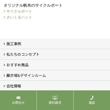
オリジナル帆布のサイクルポート
サイクルポート
さいくるハット
施工事例
私たちのコンセプト
施工事例
お客様の声 (46)
おすすめ商品
コンセプト
完成までの流れ
お庭のメンテナンスについて
展示場&デザインルーム
オリジナル帆布のサイクルポート
NEW スマートサイクルポート
おしゃれな物置 (8)
門扉 (6)
ウッドフェンス (16)
アイアンの商品 (6)
ガーデニング雑貨 (3)
ガーデン書&ガーデンアート
こだわりのオリジナル商品 一覧
おすすめの植物 (29)
箱庭ガーデン
ポット苗
会社情報
展示場&デザインルーム
無料相談会
会社概要
スタッフ紹介 (11)
ブログ
コラム
アクセス
求人募集
お問合せ
資料請求
電話
よくある質問
無料相談会