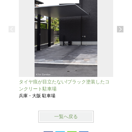
タイヤ痕が目立たない!ブラック塗装したコ
おしゃれ
ンクリート駐車場
イル ア
兵庫・大阪 駐車場
大阪・兵
一覧へ戻る