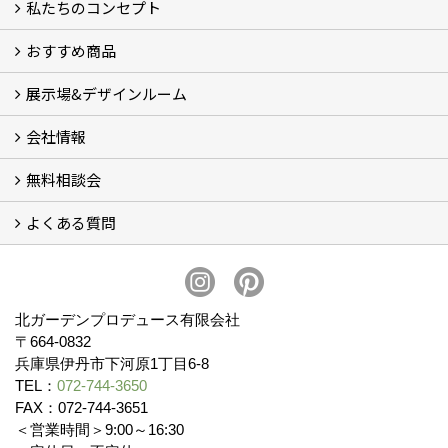
私たちのコンセプト
施工事例
お客様の声 (46)
おすすめ商品
コンセプト
完成までの流れ
お庭のメンテナンスについて
展示場&デザインルーム
オリジナル帆布のサイクルポート
NEW スマートサイクルポート
おしゃれな物置 (8)
門扉 (6)
ウッドフェンス (16)
アイアンの商品 (6)
ガーデニング雑貨 (3)
ガーデン書&ガーデンアート
こだわりのオリジナル商品 一覧
おすすめの植物 (29)
箱庭ガーデン
ポット苗
会社情報
展示場&デザインルーム
無料相談会
会社概要
スタッフ紹介 (11)
ブログ
コラム
アクセス
求人募集
よくある質問
無料相談会
お見積りについて (2)
予算について (2)
お支払いについて
アフターサービス・アフターメンテナンスについて (3)
お手入れについて
植栽について (4)
北ガーデンプロデュース有限会社
〒664-0832
兵庫県伊丹市下河原1丁目6-8
TEL：
072-744-3650
FAX：072-744-3651
＜営業時間＞9:00～16:30