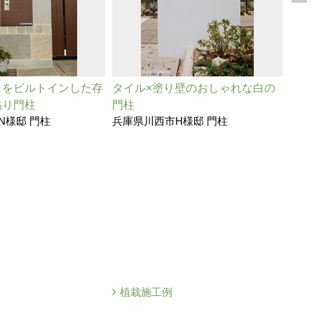
スをビルトインした存
タイル×塗り壁のおしゃれな白の
天然
貼り門柱
門柱
よく
N様邸 門柱
兵庫県川西市H様邸 門柱
兵庫
植栽施工例