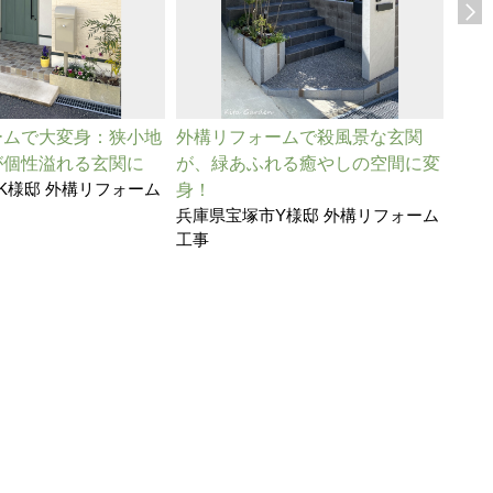
ームで大変身：狭小地
外構リフォームで殺風景な玄関
外構
が個性溢れる玄関に
が、緑あふれる癒やしの空間に変
た、
K様邸 外構リフォーム
身！
な我
兵庫県宝塚市Y様邸 外構リフォーム
兵庫
工事
工事