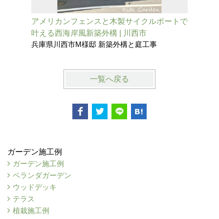
アメリカンフェンスと木製サイクルポートで
旗竿地を
叶える西海岸風新築外構 | 川西市
外観が映
兵庫県川西市M様邸 新築外構と庭工事
兵庫県伊
一覧へ戻る
ガーデン施工例
ガーデン施工例
ベランダガーデン
ウッドデッキ
テラス
植栽施工例