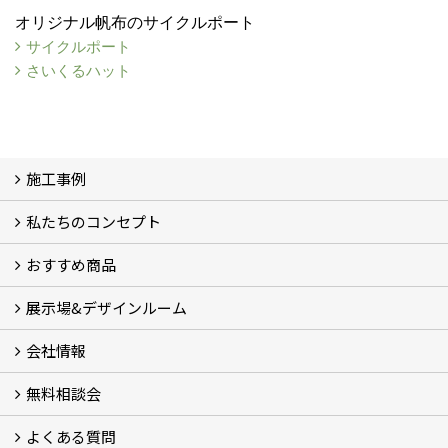
オリジナル帆布のサイクルポート
サイクルポート
さいくるハット
施工事例
私たちのコンセプト
施工事例
お客様の声 (46)
おすすめ商品
コンセプト
完成までの流れ
お庭のメンテナンスについて
展示場&デザインルーム
オリジナル帆布のサイクルポート
NEW スマートサイクルポート
おしゃれな物置 (8)
門扉 (6)
ウッドフェンス (16)
アイアンの商品 (6)
ガーデニング雑貨 (3)
ガーデン書&ガーデンアート
こだわりのオリジナル商品 一覧
おすすめの植物 (29)
箱庭ガーデン
ポット苗
会社情報
展示場&デザインルーム
無料相談会
会社概要
スタッフ紹介 (11)
ブログ
コラム
アクセス
求人募集
よくある質問
無料相談会