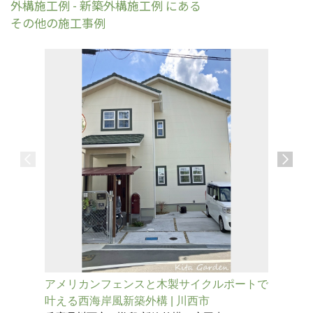
外構施工例 - 新築外構施工例 にある
その他の施工事例
アメリカンフェンスと木製サイクルポートで
旗竿地を
叶える西海岸風新築外構 | 川西市
外観が映