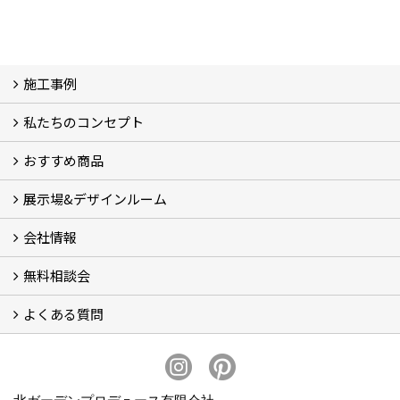
施工事例
私たちのコンセプト
施工事例
お客様の声 (46)
おすすめ商品
コンセプト
完成までの流れ
お庭のメンテナンスについて
展示場&デザインルーム
オリジナル帆布のサイクルポート
NEW スマートサイクルポート
おしゃれな物置 (8)
門扉 (6)
ウッドフェンス (16)
アイアンの商品 (6)
ガーデニング雑貨 (3)
ガーデン書&ガーデンアート
こだわりのオリジナル商品 一覧
おすすめの植物 (29)
箱庭ガーデン
ポット苗
会社情報
展示場&デザインルーム
無料相談会
会社概要
スタッフ紹介 (11)
ブログ
コラム
アクセス
求人募集
よくある質問
無料相談会
お見積りについて (2)
予算について (2)
お支払いについて
アフターサービス・アフターメンテナンスについて (3)
お手入れについて
植栽について (4)