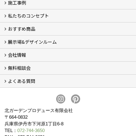
施工事例
私たちのコンセプト
施工事例
お客様の声 (46)
おすすめ商品
コンセプト
完成までの流れ
お庭のメンテナンスについて
展示場&デザインルーム
オリジナル帆布のサイクルポート
NEW スマートサイクルポート
おしゃれな物置 (8)
門扉 (6)
ウッドフェンス (16)
アイアンの商品 (6)
ガーデニング雑貨 (3)
ガーデン書&ガーデンアート
こだわりのオリジナル商品 一覧
おすすめの植物 (29)
箱庭ガーデン
ポット苗
会社情報
展示場&デザインルーム
無料相談会
会社概要
スタッフ紹介 (11)
ブログ
コラム
アクセス
求人募集
よくある質問
無料相談会
お見積りについて (2)
予算について (2)
お支払いについて
アフターサービス・アフターメンテナンスについて (3)
お手入れについて
植栽について (4)
北ガーデンプロデュース有限会社
〒664-0832
兵庫県伊丹市下河原1丁目6-8
TEL：
072-744-3650