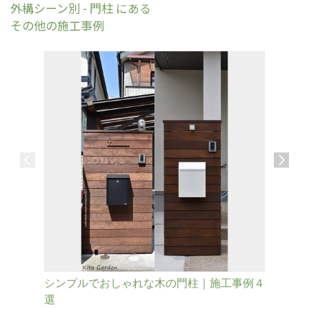
外構シーン別 - 門柱 にある
その他の施工事例
シンプルでおしゃれな木の門柱｜施工事例４
既存の擁
選
柱