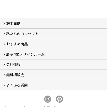
施工事例
私たちのコンセプト
施工事例
お客様の声 (46)
おすすめ商品
コンセプト
完成までの流れ
お庭のメンテナンスについて
展示場&デザインルーム
オリジナル帆布のサイクルポート
NEW スマートサイクルポート
おしゃれな物置 (8)
門扉 (6)
ウッドフェンス (16)
アイアンの商品 (6)
ガーデニング雑貨 (3)
ガーデン書&ガーデンアート
こだわりのオリジナル商品 一覧
おすすめの植物 (29)
箱庭ガーデン
ポット苗
会社情報
展示場&デザインルーム
無料相談会
会社概要
スタッフ紹介 (11)
ブログ
コラム
アクセス
求人募集
よくある質問
無料相談会
お見積りについて (2)
予算について (2)
お支払いについて
アフターサービス・アフターメンテナンスについて (3)
お手入れについて
植栽について (4)