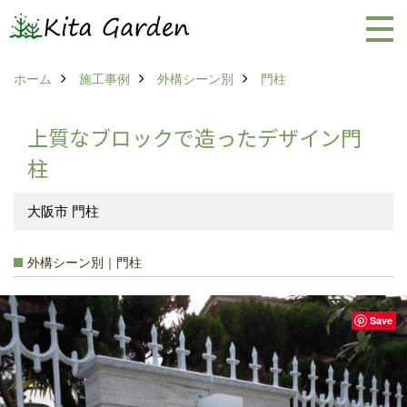
ホーム
施工事例
外構シーン別
門柱
上質なブロックで造ったデザイン門
柱
大阪市 門柱
外構シーン別｜門柱
Save