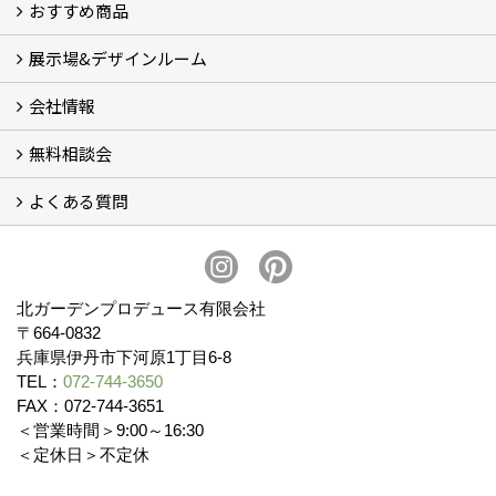
おすすめ商品
コンセプト
完成までの流れ
お庭のメンテナンスについて
展示場&デザインルーム
オリジナル帆布のサイクルポート
NEW スマートサイクルポート
おしゃれな物置 (8)
門扉 (6)
ウッドフェンス (16)
アイアンの商品 (6)
ガーデニング雑貨 (3)
ガーデン書&ガーデンアート
こだわりのオリジナル商品 一覧
おすすめの植物 (29)
箱庭ガーデン
ポット苗
会社情報
展示場&デザインルーム
無料相談会
会社概要
スタッフ紹介 (11)
ブログ
コラム
アクセス
求人募集
よくある質問
無料相談会
お見積りについて (2)
予算について (2)
お支払いについて
アフターサービス・アフターメンテナンスについて (3)
お手入れについて
植栽について (4)
北ガーデンプロデュース有限会社
〒664-0832
兵庫県伊丹市下河原1丁目6-8
TEL：
072-744-3650
FAX：072-744-3651
＜営業時間＞9:00～16:30
＜定休日＞不定休