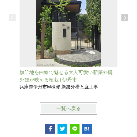
旗竿地を曲線で魅せる大人可愛い新築外構｜
二世帯住
外観が映える植栽 | 伊丹市
ンスで魅
兵庫県伊丹市M様邸 新築外構と庭工事
兵庫県伊
一覧へ戻る