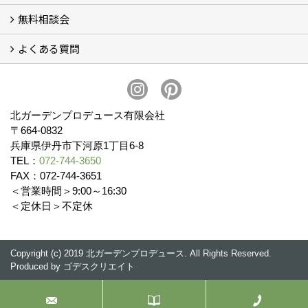
無料相談会
会社概要
スタッフ紹介 (11)
ブログ
コラム
アクセス
求人募集
よくある質問
無料相談会
お見積りについて (2)
予算について (2)
お支払いについて
アフターサービス・アフターメンテナンスについて (3)
お手入れについて
植栽について (4)
北ガーデンプロデュース有限会社
〒664-0832
兵庫県伊丹市下河原1丁目6-8
TEL：
072-744-3650
FAX：072-744-3651
＜営業時間＞9:00～16:30
＜定休日＞不定休
Copyright (c) 2019 北ガーデンプロデュース. All Rights Reserved.
Produced by
ゴデスクリエイト