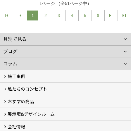
1ページ （全51ページ中）
1
2
3
4
5
6
施工事例
私たちのコンセプト
施工事例
お客様の声 (46)
おすすめ商品
コンセプト
完成までの流れ
お庭のメンテナンスについて
展示場&デザインルーム
オリジナル帆布のサイクルポート
NEW スマートサイクルポート
おしゃれな物置 (8)
門扉 (6)
ウッドフェンス (16)
アイアンの商品 (6)
ガーデニング雑貨 (3)
ガーデン書&ガーデンアート
こだわりのオリジナル商品 一覧
おすすめの植物 (29)
箱庭ガーデン
ポット苗
会社情報
展示場&デザインルーム