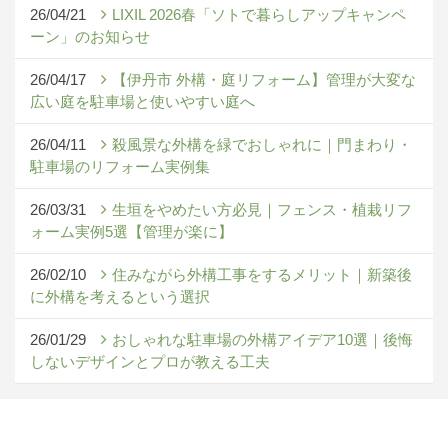
26/04/21
LIXIL 2026春「ソトで暮らしアップキャンペ
ーン」のお知らせ
26/04/17
【伊丹市 外構・庭リフォーム】管理が大変な
広い庭を駐車場と使いやすい庭へ
26/04/11
殺風景な外構を緑でおしゃれに｜門まわり・
駐車場のリフォーム実例集
26/03/31
生垣をやめたい方必見｜フェンス・植栽リフ
ォーム実例5選【管理が楽に】
26/02/10
住みながら外構工事をするメリット｜新築後
に外構を考えるという選択
26/01/29
おしゃれな駐車場の外構アイデア10選｜後悔
しないデザインとプロが教える工夫