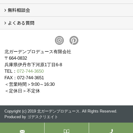
無料相談会
会社概要
スタッフ紹介 (11)
ブログ
コラム
アクセス
求人募集
よくある質問
無料相談会
お見積りについて (2)
予算について (2)
お支払いについて
アフターサービス・アフターメンテナンスについて (3)
お手入れについて
植栽について (4)
北ガーデンプロデュース有限会社
〒664-0832
兵庫県伊丹市下河原1丁目6-8
TEL：
072-744-3650
FAX：072-744-3651
＜営業時間＞9:00～16:30
＜定休日＞不定休
Copyright (c) 2019 北ガーデンプロデュース. All Rights Reserved.
Produced by
ゴデスクリエイト