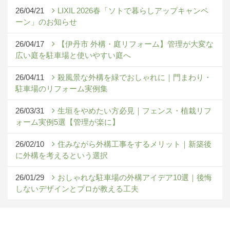
26/04/21
LIXIL 2026春「ソトで暮らしアップキャンペ
ーン」のお知らせ
26/04/17
【伊丹市 外構・庭リフォーム】管理が大変な
広い庭を駐車場と使いやすい庭へ
26/04/11
殺風景な外構を緑でおしゃれに｜門まわり・
駐車場のリフォーム実例集
26/03/31
生垣をやめたい方必見｜フェンス・植栽リフ
ォーム実例5選【管理が楽に】
26/02/10
住みながら外構工事をするメリット｜新築後
に外構を考えるという選択
26/01/29
おしゃれな駐車場の外構アイデア10選｜後悔
しないデザインとプロが教える工夫