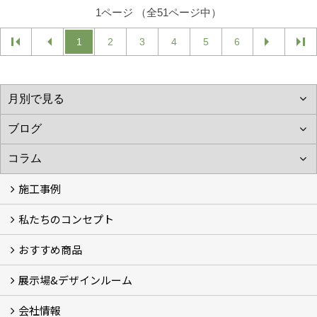
1ページ （全51ページ中）
1
2
3
4
5
6
施工事例
私たちのコンセプト
施工事例
お客様の声 (46)
おすすめ商品
コンセプト
完成までの流れ
お庭のメンテナンスについて
展示場&デザインルーム
オリジナル帆布のサイクルポート
NEW スマートサイクルポート
おしゃれな物置 (8)
門扉 (6)
ウッドフェンス (16)
アイアンの商品 (6)
ガーデニング雑貨 (3)
ガーデン書&ガーデンアート
こだわりのオリジナル商品 一覧
おすすめの植物 (29)
箱庭ガーデン
ポット苗
会社情報
展示場&デザインルーム