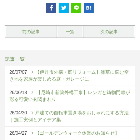
前の記事
一覧
次の記事
記事一覧
26/07/07
【伊丹市外構・庭リフォーム】雑草に悩む空
き地を家族が楽しめる庭・ガレージに
26/06/18
【尼崎市新築外構工事】レンガと鋳物門扉が
彩る可愛い玄関まわり
26/04/30
戸建ての自転車置き場をおしゃれにする方法
｜施工実例とアイデア集
26/04/27
【ゴールデンウィーク休業のお知らせ】