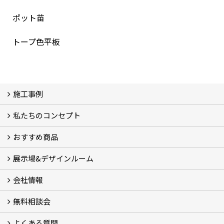
ポット苗
トープ色平板
施工事例
私たちのコンセプト
施工事例
お客様の声 (46)
おすすめ商品
コンセプト
完成までの流れ
お庭のメンテナンスについて
展示場&デザインルーム
オリジナル帆布のサイクルポート
NEW スマートサイクルポート
おしゃれな物置 (8)
門扉 (6)
ウッドフェンス (16)
アイアンの商品 (6)
ガーデニング雑貨 (3)
ガーデン書&ガーデンアート
こだわりのオリジナル商品 一覧
おすすめの植物 (29)
箱庭ガーデン
ポット苗
会社情報
展示場&デザインルーム
無料相談会
会社概要
スタッフ紹介 (11)
ブログ
コラム
アクセス
求人募集
よくある質問
無料相談会