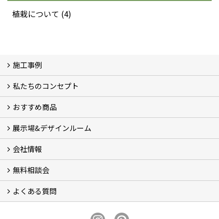
植栽について (4)
施工事例
私たちのコンセプト
施工事例
お客様の声 (46)
おすすめ商品
コンセプト
完成までの流れ
お庭のメンテナンスについて
展示場&デザインルーム
オリジナル帆布のサイクルポート
NEW スマートサイクルポート
おしゃれな物置 (8)
門扉 (6)
ウッドフェンス (16)
アイアンの商品 (6)
ガーデニング雑貨 (3)
ガーデン書&ガーデンアート
こだわりのオリジナル商品 一覧
おすすめの植物 (29)
箱庭ガーデン
ポット苗
会社情報
展示場&デザインルーム
無料相談会
会社概要
スタッフ紹介 (11)
ブログ
コラム
アクセス
求人募集
よくある質問
無料相談会
お見積りについて (2)
予算について (2)
お支払いについて
アフターサービス・アフターメンテナンスについて (3)
お手入れについて
植栽について (4)